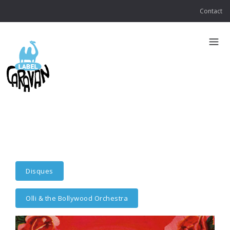
Contact
Disques
Olli & the Bollywood Orchestra