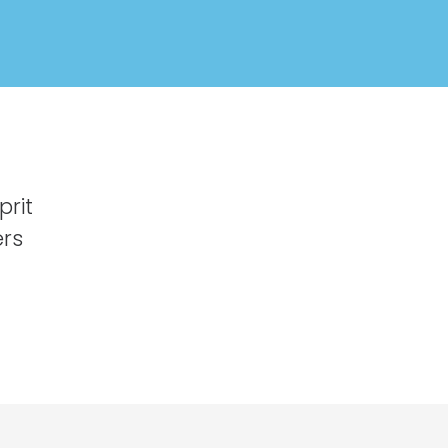
prit
ers