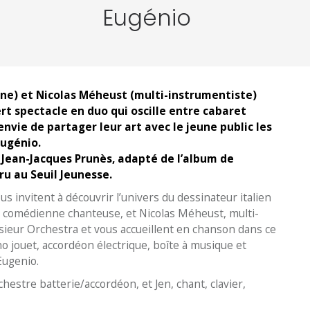
Eugénio
nne) et Nicolas Méheust (multi-instrumentiste)
ert spectacle en duo qui oscille entre cabaret
’envie de partager leur art avec le jeune public les
Eugénio.
r Jean-Jacques Prunès, adapté de l’album de
u au Seuil Jeunesse.
us invitent à découvrir l’univers du dessinateur italien
l, comédienne chanteuse, et Nicolas Méheust, multi-
ieur Orchestra et vous accueillent en chanson dans ce
ano jouet, accordéon électrique, boîte à musique et
Eugenio.
estre batterie/accordéon, et Jen, chant, clavier,