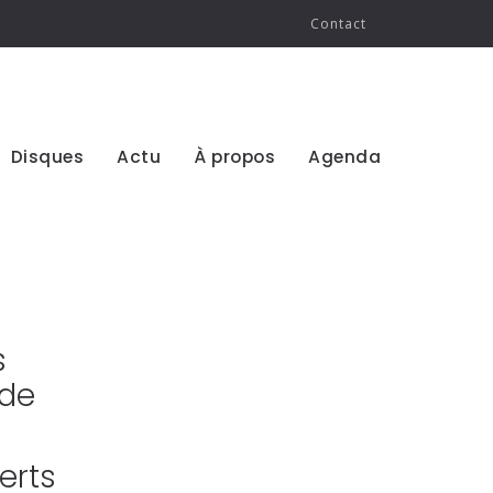
Contact
Disques
Actu
À propos
Agenda
s
nde
erts