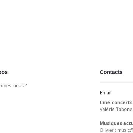
pos
Contacts
mmes-nous ?
Email
Ciné-concerts
Valérie Tabone 
Musiques actu
Olivier : musi