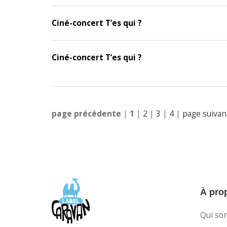
Ciné-concert T’es qui ?
Ciné-concert T’es qui ?
page précédente
|
1
|
2
|
3
|
4
|
page suivan
À pro
Qui so