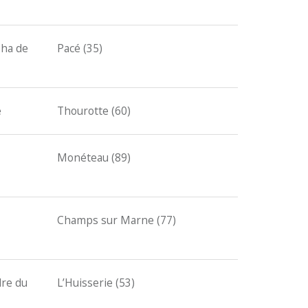
pha de
Pacé (35)
e
Thourotte (60)
Monéteau (89)
Champs sur Marne (77)
dre du
L’Huisserie (53)