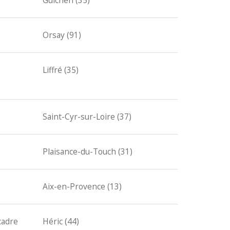
Guichen (35)
Orsay (91)
Liffré (35)
Saint-Cyr-sur-Loire (37)
Plaisance-du-Touch (31)
Aix-en-Provence (13)
cadre
Héric (44)