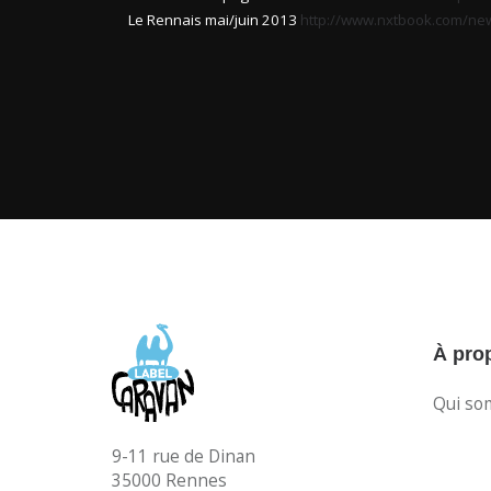
Le Rennais mai/juin 2013
http://www.nxtbook.com/new
À pro
Qui so
9-11 rue de Dinan
35000 Rennes