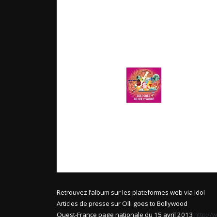
Retrouvez l’album sur les plateformes web via Idol
Articles de presse sur Olli goes to Bollywood
Ouest-France page nationale du 15 avril 2013
http://