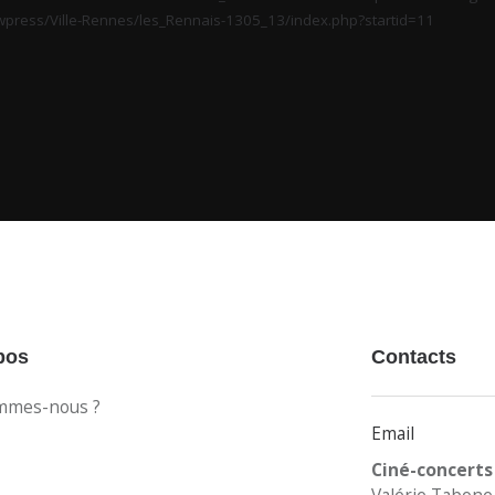
press/Ville-Rennes/les_Rennais-1305_13/index.php?startid=11
pos
Contacts
mmes-nous ?
Email
Ciné-concerts
Valérie Tabone 