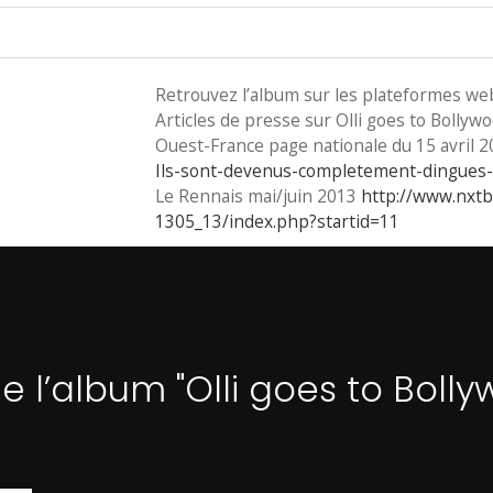
Retrouvez l’album sur les plateformes web
Articles de presse sur Olli goes to Bollyw
Ouest-France page nationale du 15 avril 
Ils-sont-devenus-completement-dingues
Le Rennais mai/juin 2013
http://www.nxt
1305_13/index.php?startid=11
de l’album "Olli goes to Bolly