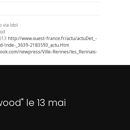
 via Idol
ood
2013
http://www.ouest-france.fr/actu/actuDet_-
-d-Inde-_3639-2183593_actu.Htm
book.com/newpress/Ville-Rennes/les_Rennais-
wood" le 13 mai