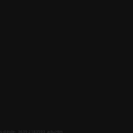
ues-d-Inde-_3639-2183593_actu.Htm