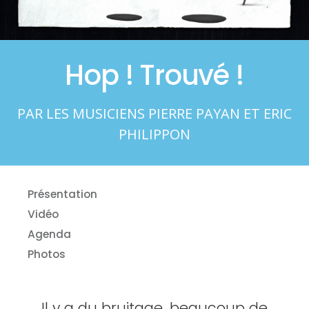
Hop ! Trouvé !
PAR LES MUSICIENS PIERRE PAYAN ET ERIC
PHILIPPON
Présentation
Vidéo
Agenda
Photos
Il y a du bruitage, beaucoup de